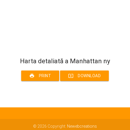
Harta detaliată a Manhattan ny
print
system_update_alt
PRINT
DOWNLOAD
© 2026 Copyright:
Newebcreations